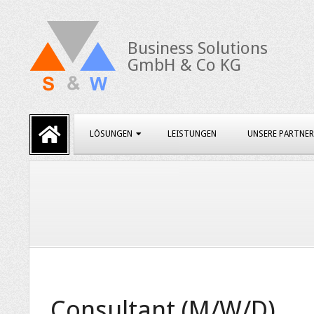
Skip
to
Business Solutions
content
GmbH & Co KG
Primary
LÖSUNGEN
LEISTUNGEN
UNSERE PARTNER
Navigation
Menu
Consultant (M/W/D)